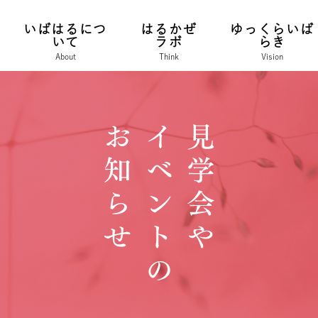
いばはるにつ
はるかぜ
ゆっくらいば
いて
ラボ
らき
About
Think
Vision