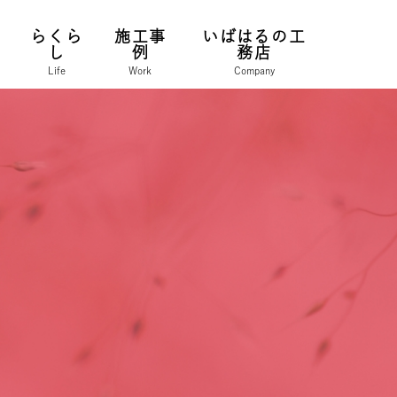
らくら
施工事
いばはるの工
し
例
務店
Life
Work
Company